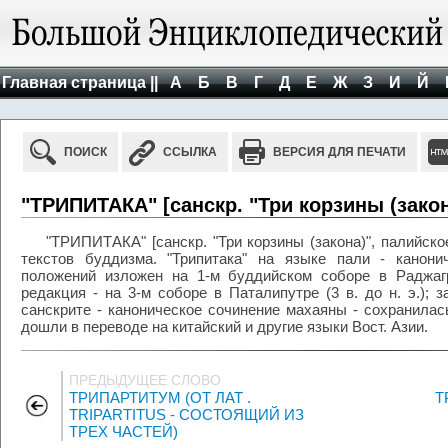
Главная страница ||
А
Б
В
Г
Д
Е
Ж
З
И
Й
ПОИСК
ССЫЛКА
ВЕРСИЯ ДЛЯ ПЕЧАТИ
"ТРИПИТАКА" [санскр. "Три корзины (закон
"ТРИПИТАКА" [санскр. "Три корзины (закона)", палийско
текстов буддизма. "Трипитака" на языке пали - канони
положений изложен на 1-м буддийском соборе в Раджагри
редакция - на 3-м соборе в Паталипутре (3 в. до н. э.); з
санскрите - каноническое сочинение махаяны - сохранилас
дошли в переводе на китайский и другие языки Вост. Азии.
ПРЕДЫДУЩЕЕ СЛОВО
ТРИПАРТИТУМ (ОТ ЛАТ .
Т
TRIPARTITUS - СОСТОЯЩИЙ ИЗ
ТРЕХ ЧАСТЕЙ)