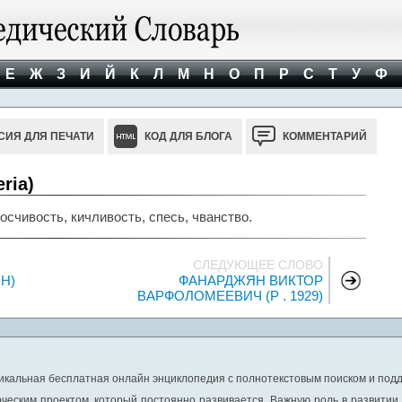
Е
Ж
З
И
Й
К
Л
М
Н
О
П
Р
С
Т
У
Ф
СИЯ ДЛЯ ПЕЧАТИ
КОД ДЛЯ БЛОГА
КОММЕНТАРИЙ
ria)
осчивость, кичливость, спесь, чванство.
СЛЕДУЮЩЕЕ СЛОВО
H)
ФАНАРДЖЯН ВИКТОР
ВАРФОЛОМЕЕВИЧ (Р . 1929)
никальная бесплатная онлайн энциклопедия с полнотекстовым поиском и подд
ческим проектом, который постоянно развивается. Важную роль в развитии