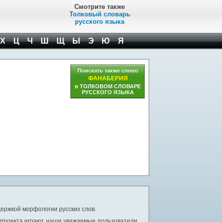
Смотрите также
Толковый словарь
русского языка
Х
Ц
Ч
Ш
Щ
Ы
Э
Ю
Я
Поискать также слово
ФАНАБЕРИЯ
в ТОЛКОВОМ СЛОВАРЕ
РУССКОГО ЯЗЫКА
ержкой морфологии русских слов.
 проекта играют наши уважаемые пользователи,