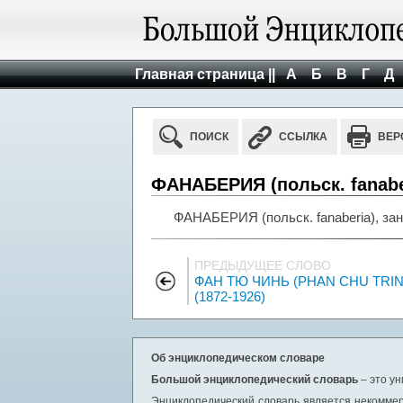
Главная страница ||
А
Б
В
Г
Д
ПОИСК
ССЫЛКА
ВЕР
ФАНАБЕРИЯ (польск. fanabe
ФАНАБЕРИЯ (польск. fanaberia), зан
ПРЕДЫДУЩЕЕ СЛОВО
ФАН ТЮ ЧИНЬ (PHAN CHU TRIN
(1872-1926)
Об энциклопедическом словаре
Большой энциклопедический словарь
– это у
Энциклопедический словарь является некоммер