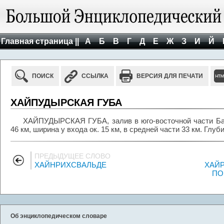
Главная страница ||
А
Б
В
Г
Д
Е
Ж
З
И
Й
ПОИСК
ССЫЛКА
ВЕРСИЯ ДЛЯ ПЕЧАТИ
ХАЙПУДЫРСКАЯ ГУБА
ХАЙПУДЫРСКАЯ ГУБА, залив в юго-восточной части Бар
46 км, ширина у входа ок. 15 км, в средней части 33 км. Глуб
ПРЕДЫДУЩЕЕ СЛОВО
ХАЙНРИХСВАЛЬДЕ
ХАЙР
ПО
Об энциклопедическом словаре