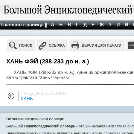
Главная страница ||
А
Б
В
Г
Д
Е
Ж
З
И
Й
ПОИСК
ССЫЛКА
ВЕРСИЯ ДЛЯ ПЕЧАТИ
ХАНЬ ФЭЙ (288-233 до н. э.)
ХАНЬ ФЭЙ (288-233 до н. э.), один из основоположнико
автор трактата "Хань Фэй-цзы".
ПРЕДЫДУЩЕЕ СЛОВО
ХАНЬ
Об энциклопедическом словаре
Большой энциклопедический словарь
– это уникальная бесплатная онл
Энциклопедический словарь является некоммерческим проектом, которы