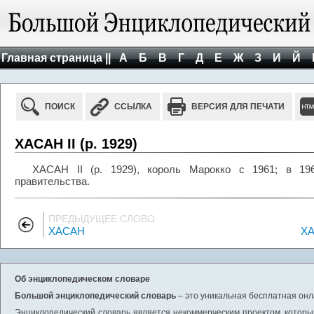
Главная страница ||
А
Б
В
Г
Д
Е
Ж
З
И
Й
ПОИСК
ССЫЛКА
ВЕРСИЯ ДЛЯ ПЕЧАТИ
ХАСАН II (р. 1929)
ХАСАН II (р. 1929), король Марокко с 1961; в 196
правительства.
ПРЕДЫДУЩЕЕ СЛОВО
ХАСАН
ХА
Об энциклопедическом словаре
Большой энциклопедический словарь
– это уникальная бесплатная онл
Энциклопедический словарь является некоммерческим проектом, которы