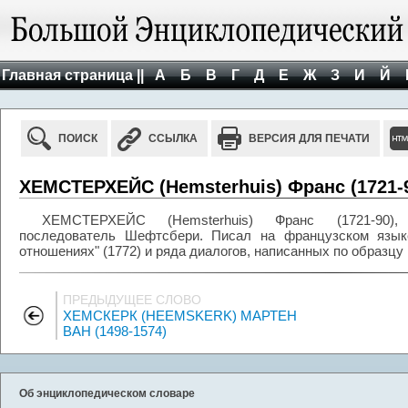
Главная страница ||
А
Б
В
Г
Д
Е
Ж
З
И
Й
ПОИСК
ССЫЛКА
ВЕРСИЯ ДЛЯ ПЕЧАТИ
ХЕМСТЕРХЕЙС (Hemsterhuis) Франс (1721-
ХЕМСТЕРХЕЙС (Hemsterhuis) Франс (1721-90), 
последователь Шефтсбери. Писал на французском язык
отношениях" (1772) и ряда диалогов, написанных по образцу
ПРЕДЫДУЩЕЕ СЛОВО
ХЕМСКЕРК (HEEMSKERK) МАРТЕН
ВАН (1498-1574)
Об энциклопедическом словаре