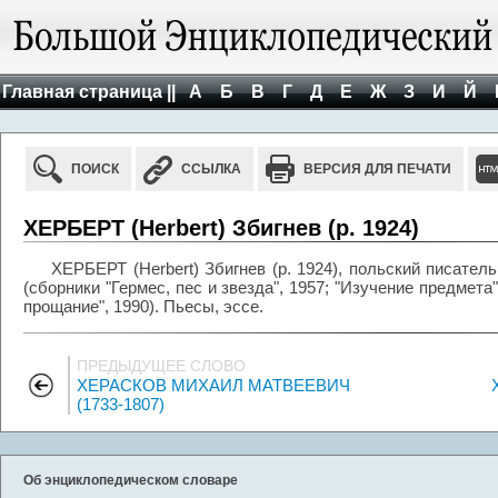
Главная страница ||
А
Б
В
Г
Д
Е
Ж
З
И
Й
ПОИСК
ССЫЛКА
ВЕРСИЯ ДЛЯ ПЕЧАТИ
ХЕРБЕРТ (Herbert) Збигнев (р. 1924)
ХЕРБЕРТ (Herbert) Збигнев (р. 1924), польский писател
(сборники "Гермес, пес и звезда", 1957; "Изучение предмета",
прощание", 1990). Пьесы, эссе.
ПРЕДЫДУЩЕЕ СЛОВО
ХЕРАСКОВ МИХАИЛ МАТВЕЕВИЧ
(1733-1807)
Об энциклопедическом словаре