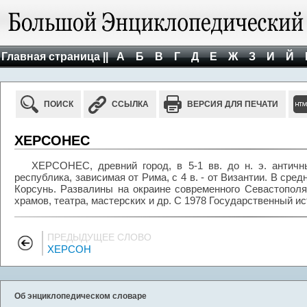
Главная страница ||
А
Б
В
Г
Д
Е
Ж
З
И
Й
ПОИСК
ССЫЛКА
ВЕРСИЯ ДЛЯ ПЕЧАТИ
ХЕРСОНЕС
ХЕРСОНЕС, древний город, в 5-1 вв. до н. э. античн
республика, зависимая от Рима, с 4 в. - от Византии. В сред
Корсунь. Развалины на окраине современного Севастополя
храмов, театра, мастерских и др. С 1978 Государственный и
ПРЕДЫДУЩЕЕ СЛОВО
ХЕРСОН
Об энциклопедическом словаре