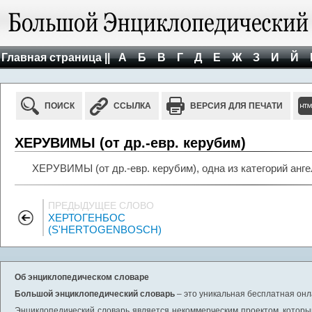
Главная страница ||
А
Б
В
Г
Д
Е
Ж
З
И
Й
ПОИСК
ССЫЛКА
ВЕРСИЯ ДЛЯ ПЕЧАТИ
ХЕРУВИМЫ (от др.-евр. керубим)
ХЕРУВИМЫ (от др.-евр. керубим), одна из категорий анге
ПРЕДЫДУЩЕЕ СЛОВО
ХЕРТОГЕНБОС
(S'HERTOGENBOSCH)
Об энциклопедическом словаре
Большой энциклопедический словарь
– это уникальная бесплатная онл
Энциклопедический словарь является некоммерческим проектом, которы