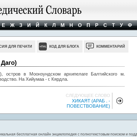
Е
Ж
З
И
Й
К
Л
М
Н
О
П
Р
С
Т
У
Ф
СИЯ ДЛЯ ПЕЧАТИ
КОД ДЛЯ БЛОГА
КОММЕНТАРИЙ
 Даго)
), остров в Моонзундском архипелаге Балтийского м.
водство. На Хийумаа - г. Кярдла.
СЛЕДУЮЩЕЕ СЛОВО
ХИКАЯТ (АРАБ . -
ПОВЕСТВОВАНИЕ)
никальная бесплатная онлайн энциклопедия с полнотекстовым поиском и подд