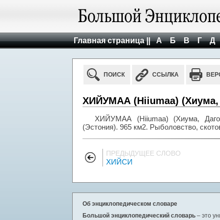
Главная страница ||
А
Б
В
Г
Д
ПОИСК
ССЫЛКА
ВЕР
ХИЙУМАА (Hiiumaa) (Хиума,
ХИЙУМАА (Hiiumaa) (Хиума, Даго
(Эстония). 965 км2. Рыболовство, ското
ПРЕДЫДУЩЕЕ СЛОВО
ХИЙСИ
Об энциклопедическом словаре
Большой энциклопедический словарь
– это у