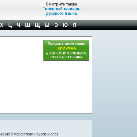
Смотрите также
Толковый словарь
русского языка
Х
Ц
Ч
Ш
Щ
Ы
Э
Ю
Я
Поискать также слово
ХИЙУМАА
в ТОЛКОВОМ СЛОВАРЕ
РУССКОГО ЯЗЫКА
ержкой морфологии русских слов.