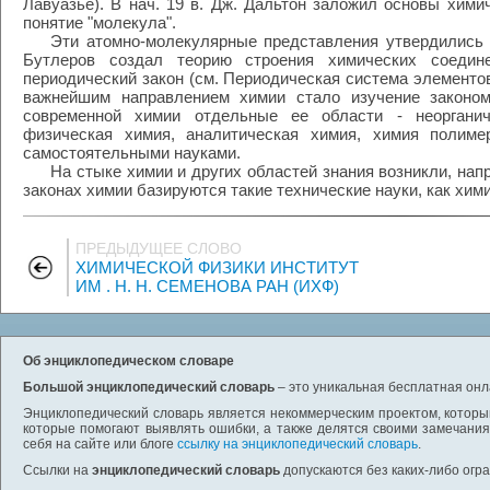
Лавуазье). В нач. 19 в. Дж. Дальтон заложил основы хими
понятие "молекула".
Эти атомно-молекулярные представления утвердились ли
Бутлеров создал теорию строения химических соедин
периодический закон (см. Периодическая система элементов 
важнейшим направлением химии стало изучение законом
современной химии отдельные ее области - неорганич
физическая химия, аналитическая химия, химия полиме
самостоятельными науками.
На стыке химии и других областей знания возникли, напр
законах химии базируются такие технические науки, как хим
ПРЕДЫДУЩЕЕ СЛОВО
ХИМИЧЕСКОЙ ФИЗИКИ ИНСТИТУТ
ИМ . Н. Н. СЕМЕНОВА РАН (ИХФ)
Об энциклопедическом словаре
Большой энциклопедический словарь
– это уникальная бесплатная онл
Энциклопедический словарь является некоммерческим проектом, которы
которые помогают выявлять ошибки, а также делятся своими замечания
себя на сайте или блоге
ссылку на энциклопедический словарь
.
Ссылки на
энциклопедический словарь
допускаются без каких-либо огр