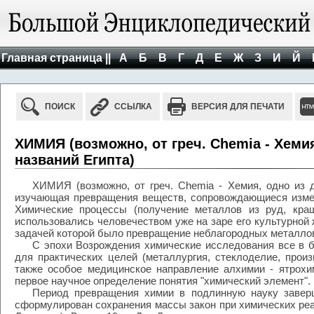
Главная страница ||
А
Б
В
Г
Д
Е
Ж
З
И
Й
ПОИСК
ССЫЛКА
ВЕРСИЯ ДЛЯ ПЕЧАТИ
ХИМИЯ (возможно, от греч. Chemia - Хеми
названий Египта)
ХИМИЯ (возможно, от греч. Chemia - Хемия, одно из д
изучающая превращения веществ, сопровождающиеся измен
Химические процессы (получение металлов из руд, краш
использовались человечеством уже на заре его культурной ж
задачей которой было превращение неблагородных металлов
С эпохи Возрождения химические исследования все в 
для практических целей (металлургия, стеклоделие, произ
также особое медицинское направление алхимии - ятрохим
первое научное определение понятия "химический элемент".
Период превращения химии в подлинную науку заверш
сформулирован сохранения массы закон при химических реак