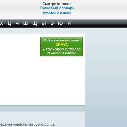
Смотрите также
Толковый словарь
русского языка
Х
Ц
Ч
Ш
Щ
Ы
Э
Ю
Я
Поискать также слово
ХИМУС
в ТОЛКОВОМ СЛОВАРЕ
РУССКОГО ЯЗЫКА
ержкой морфологии русских слов.