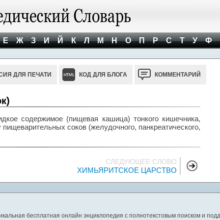
Е
Ж
З
И
Й
К
Л
М
Н
О
П
Р
С
Т
У
Ф
СИЯ ДЛЯ ПЕЧАТИ
КОД ДЛЯ БЛОГА
КОММЕНТАРИЙ
к)
идкое содержимое (пищевая кашица) тонкого кишечника,
 пищеварительных соков (желудочного, панкреатического,
СЛЕДУЮЩЕЕ СЛОВО
ХИМЬЯРИТСКОЕ ЦАРСТВО
никальная бесплатная онлайн энциклопедия с полнотекстовым поиском и подд