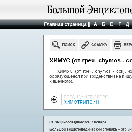
Главная страница ||
А
Б
В
Г
Д
ПОИСК
ССЫЛКА
ВЕР
ХИМУС (от греч. chymos - со
ХИМУС (от греч. chymos - сок), ж
образующееся при воздействии на пищу
кишечного).
ПРЕДЫДУЩЕЕ СЛОВО
ХИМОТРИПСИН
Об энциклопедическом словаре
Большой энциклопедический словарь
– это у