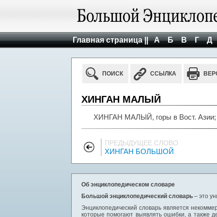
Главная страница ||
А
Б
В
Г
Д
ПОИСК
ССЫЛКА
ВЕР
ХИНГАН МАЛЫЙ
ХИНГАН МАЛЫЙ, горы в Вост. Азии;
ПРЕДЫДУЩЕЕ СЛОВО
ХИНГАН БОЛЬШОЙ
Об энциклопедическом словаре
Большой энциклопедический словарь
– это у
Энциклопедический словарь является некоммер
которые помогают выявлять ошибки, а также д