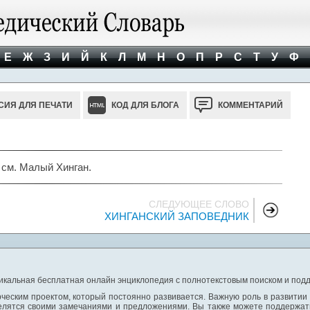
Е
Ж
З
И
Й
К
Л
М
Н
О
П
Р
С
Т
У
Ф
СИЯ ДЛЯ ПЕЧАТИ
КОД ДЛЯ БЛОГА
КОММЕНТАРИЙ
 см. Малый Хинган.
СЛЕДУЮЩЕЕ СЛОВО
ХИНГАНСКИЙ ЗАПОВЕДНИК
никальная бесплатная онлайн энциклопедия с полнотекстовым поиском и подд
ческим проектом, который постоянно развивается. Важную роль в развитии
елятся своими замечаниями и предложениями. Вы также можете поддержать