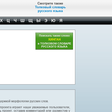
Смотрите также
Толковый словарь
русского языка
Х
Ц
Ч
Ш
Щ
Ы
Э
Ю
Я
Поискать также слово
ХИНГАН
в ТОЛКОВОМ СЛОВАРЕ
РУССКОГО ЯЗЫКА
ержкой морфологии русских слов.
 проекта играют наши уважаемые пользователи,
 проект, оставив комментарий или разместив у