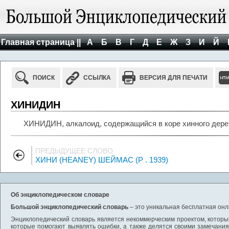
Главная страница ||
А
Б
В
Г
Д
Е
Ж
З
И
Й
ПОИСК
ССЫЛКА
ВЕРСИЯ ДЛЯ ПЕЧАТИ
ХИНИДИН
ХИНИДИН, алкалоид, содержащийся в коре хинного дерев
ПРЕДЫДУЩЕЕ СЛОВО
ХИНИ (HEANEY) ШЕЙМАС (Р . 1939)
Об энциклопедическом словаре
Большой энциклопедический словарь
– это уникальная бесплатная онл
Энциклопедический словарь является некоммерческим проектом, которы
которые помогают выявлять ошибки, а также делятся своими замечания