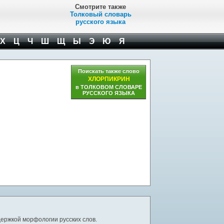
Смотрите также
Толковый словарь
русского языка
Х
Ц
Ч
Ш
Щ
Ы
Э
Ю
Я
Поискать также слово
ХЛОРПИКРИН
в ТОЛКОВОМ СЛОВАРЕ
РУССКОГО ЯЗЫКА
ержкой морфологии русских слов.