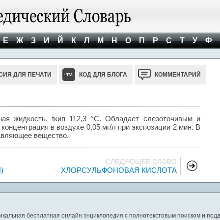
Е
Ж
З
И
Й
К
Л
М
Н
О
П
Р
С
Т
У
Ф
СИЯ ДЛЯ ПЕЧАТИ
КОД ДЛЯ БЛОГА
КОММЕНТАРИЙ
я жидкость, tкип 112,3 °С. Обладает слезоточивым и
нцентрация в воздухе 0,05 мг/л при экспозиции 2 мин. В
авляющее вещество.
СЛЕДУЮЩЕЕ СЛОВО
)
ХЛОРСУЛЬФОНОВАЯ КИСЛОТА
никальная бесплатная онлайн энциклопедия с полнотекстовым поиском и подд