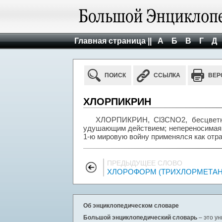
Главная страница ||
А
Б
В
Г
Д
ПОИСК
ССЫЛКА
ВЕР
ХЛОРПИКРИН
ХЛОРПИКРИН, Cl3CNO2, бесцветна
удушающим действием; непереносимая ко
1-ю мировую войну применялся как отр
ПРЕДЫДУЩЕЕ СЛОВО
ХЛОРОФОРМ (ТРИХЛОРМЕТАН
Об энциклопедическом словаре
Большой энциклопедический словарь
– это у