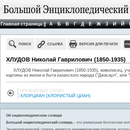
Главная страница ||
А
Б
В
Г
Д
Е
Ж
З
И
Й
ПОИСК
ССЫЛКА
ВЕРСИЯ ДЛЯ ПЕЧАТИ
ХЛУДОВ Николай Гаврилович (1850-1935)
ХЛУДОВ Николай Гаврилович (1850-1935), живописец, уч
картины из жизни и быта казахского народа ("Джасаул", или "Г
ПРЕДЫДУЩЕЕ СЛОВО
ХЛОРЦИАН (ХЛОРИСТЫЙ ЦИАН)
Об энциклопедическом словаре
Большой энциклопедический словарь
– это уникальная бесплатная онл
Энциклопедический словарь является некоммерческим проектом, которы