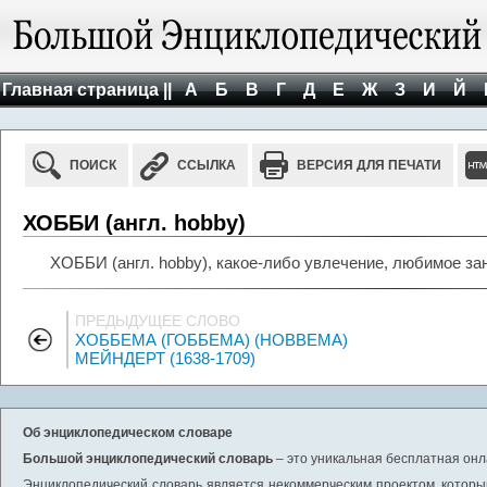
Главная страница ||
А
Б
В
Г
Д
Е
Ж
З
И
Й
ПОИСК
ССЫЛКА
ВЕРСИЯ ДЛЯ ПЕЧАТИ
ХОББИ (англ. hobby)
ХОББИ (англ. hobby), какое-либо увлечение, любимое зан
ПРЕДЫДУЩЕЕ СЛОВО
ХОББЕМА (ГОББЕМА) (HOBBEMA)
МЕЙНДЕРТ (1638-1709)
Об энциклопедическом словаре
Большой энциклопедический словарь
– это уникальная бесплатная онл
Энциклопедический словарь является некоммерческим проектом, которы