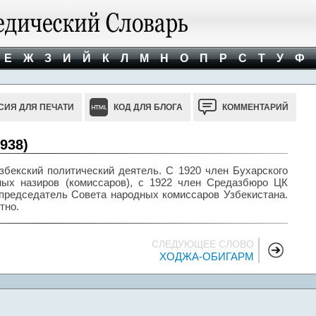
Е
Ж
З
И
Й
К
Л
М
Н
О
П
Р
С
Т
У
Ф
СИЯ ДЛЯ ПЕЧАТИ
КОД ДЛЯ БЛОГА
КОММЕНТАРИЙ
938)
бекский политический деятель. С 1920 член Бухарского
ных назиров (комиссаров), с 1922 член Средазбюро ЦК
 председатель Совета народных комиссаров Узбекистана.
тно.
СЛЕДУЮЩЕЕ СЛОВО
ХОДЖА-ОБИГАРМ