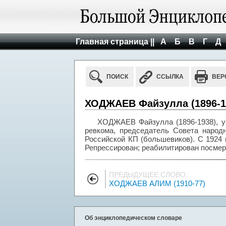
Главная страница ||
А
Б
В
Г
Д
ПОИСК
ССЫЛКА
ВЕР
ХОДЖАЕВ Файзулла (1896-1
ХОДЖАЕВ Файзулла (1896-1938), уз
ревкома, председатель Совета народ
Российской КП (большевиков). С 1924
Репрессирован; реабилитирован посмер
ПРЕДЫДУЩЕЕ СЛОВО
ХОДЖАЕВ АЛИМ (1910-77)
Об энциклопедическом словаре