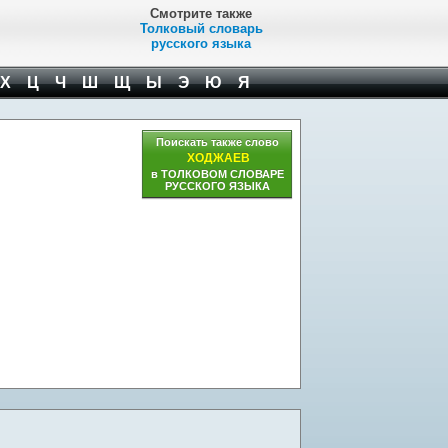
Смотрите также
Толковый словарь
русского языка
Х
Ц
Ч
Ш
Щ
Ы
Э
Ю
Я
Поискать также слово
ХОДЖАЕВ
в ТОЛКОВОМ СЛОВАРЕ
РУССКОГО ЯЗЫКА