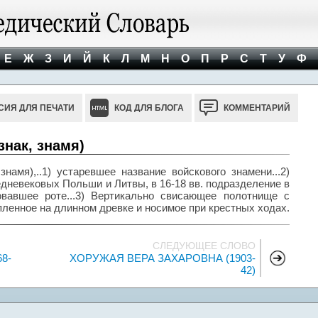
Е
Ж
З
И
Й
К
Л
М
Н
О
П
Р
С
Т
У
Ф
СИЯ ДЛЯ ПЕЧАТИ
КОД ДЛЯ БЛОГА
КОММЕНТАРИЙ
знак, знамя)
знамя),..1) устаревшее название войскового знамени...2)
дневековых Польши и Литвы, в 16-18 вв. подразделение в
овавшее роте...3) Вертикально свисающее полотнище с
ленное на длинном древке и носимое при крестных ходах.
СЛЕДУЮЩЕЕ СЛОВО
8-
ХОРУЖАЯ ВЕРА ЗАХАРОВНА (1903-
42)