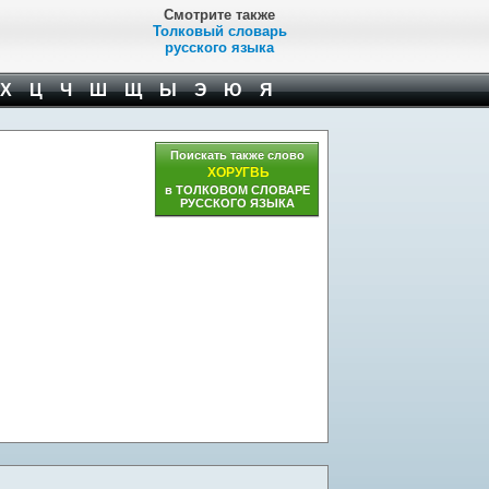
Смотрите также
Толковый словарь
русского языка
Х
Ц
Ч
Ш
Щ
Ы
Э
Ю
Я
Поискать также слово
ХОРУГВЬ
в ТОЛКОВОМ СЛОВАРЕ
РУССКОГО ЯЗЫКА