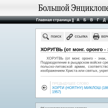
Главная страница ||
А
Б
В
Г
Д
ПОИСК
ССЫЛКА
ВЕР
ХОРУГВЬ (от монг. оронго - 
ХОРУГВЬ (от монг. оронго - знак, 
Подразделение в рыцарском войске сре
польско-литовской армии, соответств
изображением Христа или святых, укреп
ПРЕДЫДУЩЕЕ СЛОВО
ХОРТИ (HORTHY) МИКЛОШ (186
1957)