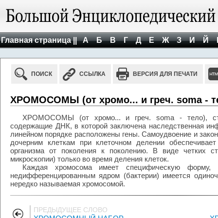
Главная страница ||
А
Б
В
Г
Д
Е
Ж
З
И
Й
ПОИСК
ССЫЛКА
ВЕРСИЯ ДЛЯ ПЕЧАТИ
ХРОМОСОМЫ (от хромо... и греч. soma - т
ХРОМОСОМЫ (от хромо... и греч. soma - тело), ст
содержащие ДНК, в которой заключена наследственная ин
линейном порядке расположены гены. Самоудвоение и зако
дочерним клеткам при клеточном делении обеспечивает
организма от поколения к поколению. В виде четких с
микроскопии) только во время деления клеток.
Каждая хромосома имеет специфическую форму, 
недифференцированным ядром (бактерии) имеется одиноч
нередко называемая хромосомой.
ПРЕДЫДУЩЕЕ СЛОВО