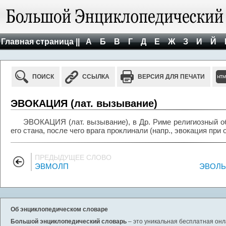
Главная страница ||
А
Б
В
Г
Д
Е
Ж
З
И
Й
ПОИСК
ССЫЛКА
ВЕРСИЯ ДЛЯ ПЕЧАТИ
ЭВОКАЦИЯ (лат. вызывание)
ЭВОКАЦИЯ (лат. вызывание), в Др. Риме религиозный о
его стана, после чего врага проклинали (напр., эвокация при
ПРЕДЫДУЩЕЕ СЛОВО
ЭВМОЛП
ЭВОЛЬВ
Об энциклопедическом словаре
Большой энциклопедический словарь
– это уникальная бесплатная онл