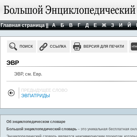
Главная страница ||
А
Б
В
Г
Д
Е
Ж
З
И
Й
ПОИСК
ССЫЛКА
ВЕРСИЯ ДЛЯ ПЕЧАТИ
ЭВР
ЭВР, см. Евр.
ПРЕДЫДУЩЕЕ СЛОВО
ЭВПАТРИДЫ
Об энциклопедическом словаре
Большой энциклопедический словарь
– это уникальная бесплатная онл
Энциклопедический словарь является некоммерческим проектом, которы