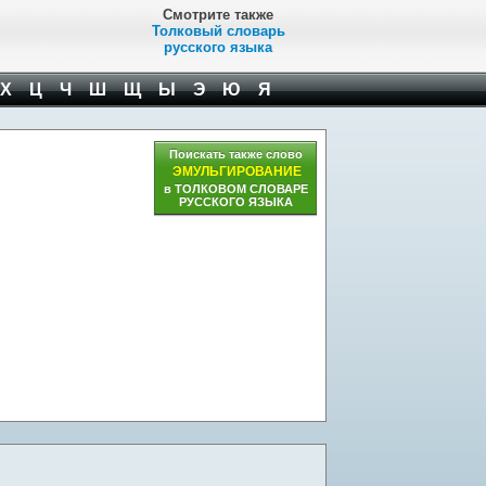
Смотрите также
Толковый словарь
русского языка
Х
Ц
Ч
Ш
Щ
Ы
Э
Ю
Я
Поискать также слово
ЭМУЛЬГИРОВАНИЕ
в ТОЛКОВОМ СЛОВАРЕ
РУССКОГО ЯЗЫКА