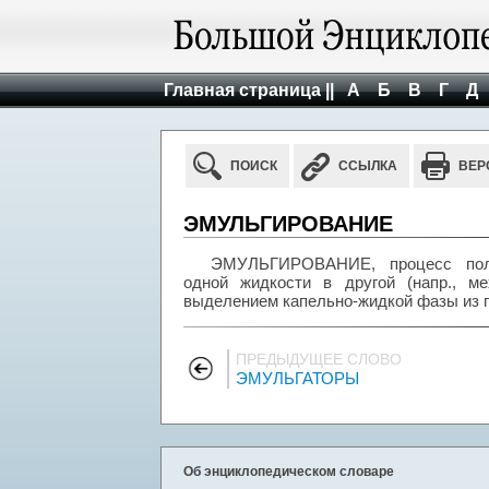
Главная страница ||
А
Б
В
Г
Д
ПОИСК
ССЫЛКА
ВЕР
ЭМУЛЬГИРОВАНИЕ
ЭМУЛЬГИРОВАНИЕ, процесс полу
одной жидкости в другой (напр., ме
выделением капельно-жидкой фазы из п
ПРЕДЫДУЩЕЕ СЛОВО
ЭМУЛЬГАТОРЫ
Об энциклопедическом словаре