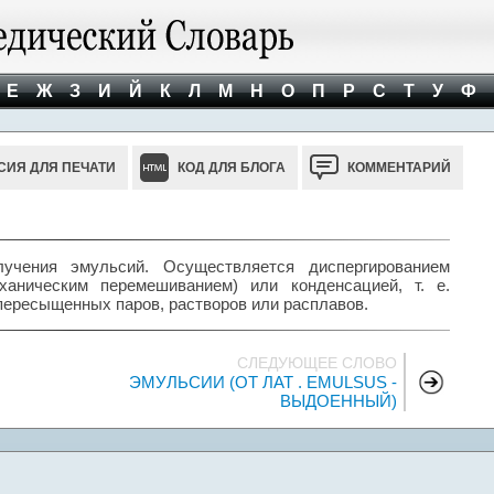
Е
Ж
З
И
Й
К
Л
М
Н
О
П
Р
С
Т
У
Ф
СИЯ ДЛЯ ПЕЧАТИ
КОД ДЛЯ БЛОГА
КОММЕНТАРИЙ
чения эмульсий. Осуществляется диспергированием
ханическим перемешиванием) или конденсацией, т. е.
ересыщенных паров, растворов или расплавов.
СЛЕДУЮЩЕЕ СЛОВО
ЭМУЛЬСИИ (ОТ ЛАТ . EMULSUS -
ВЫДОЕННЫЙ)