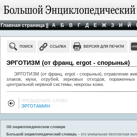
Главная страница ||
А
Б
В
Г
Д
Е
Ж
З
И
Й
ПОИСК
ССЫЛКА
ВЕРСИЯ ДЛЯ ПЕЧАТИ
ЭРГОТИЗМ (от франц. ergot - спорынья)
ЭРГОТИЗМ (от франц. ergot - спорынья), отравление жи
злаков, муки, отрубей, зерновых отходов, пораженны
центральной нервной системы, некрозы кожи.
ПРЕДЫДУЩЕЕ СЛОВО
ЭРГОТАМИН
Об энциклопедическом словаре
Большой энциклопедический словарь
– это уникальная бесплатная онл