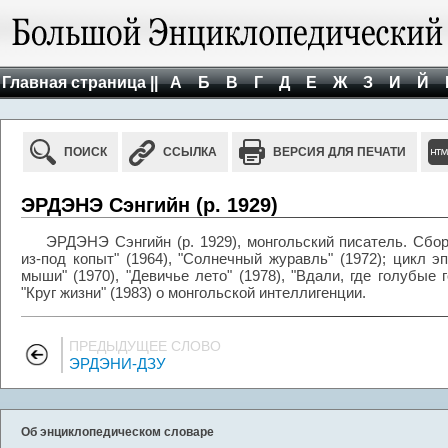
Главная страница ||
А
Б
В
Г
Д
Е
Ж
З
И
Й
ПОИСК
ССЫЛКА
ВЕРСИЯ ДЛЯ ПЕЧАТИ
ЭРДЭНЭ Сэнгийн (р. 1929)
ЭРДЭНЭ Сэнгийн (р. 1929), монгольский писатель. Сбо
из-под копыт" (1964), "Солнечный журавль" (1972); цикл эп
мыши" (1970), "Девичье лето" (1978), "Вдали, где голубые 
"Круг жизни" (1983) о монгольской интеллигенции.
ПРЕДЫДУЩЕЕ СЛОВО
ЭРДЭНИ-ДЗУ
Об энциклопедическом словаре