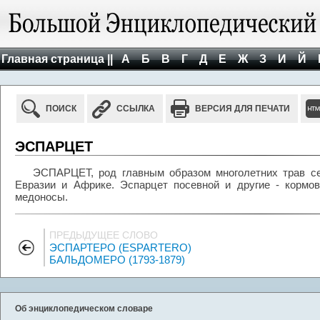
Главная страница ||
А
Б
В
Г
Д
Е
Ж
З
И
Й
ПОИСК
ССЫЛКА
ВЕРСИЯ ДЛЯ ПЕЧАТИ
ЭСПАРЦЕТ
ЭСПАРЦЕТ, род главным образом многолетних трав се
Евразии и Африке. Эспарцет посевной и другие - кормов
медоносы.
ПРЕДЫДУЩЕЕ СЛОВО
ЭСПАРТЕРО (ESPARTERO)
БАЛЬДОМЕРО (1793-1879)
Об энциклопедическом словаре