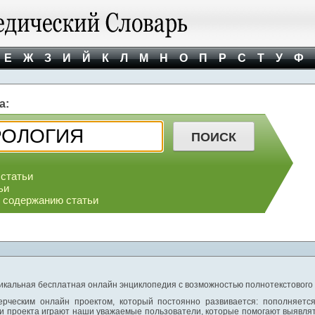
Е
Ж
З
И
Й
К
Л
М
Н
О
П
Р
С
Т
У
Ф
а:
 статьи
ьи
о содержанию статьи
никальная бесплатная онлайн энциклопедия с возможностью полнотекстового
ерческим онлайн проектом, который постоянно развивается: пополняетс
и проекта играют наши уважаемые пользователи, которые помогают выявлят