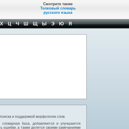
Смотрите также
Толковый словарь
русского языка
Х
Ц
Ч
Ш
Щ
Ы
Э
Ю
Я
 поиска и поддержкой морфологии слов.
я словарная база, добавляются и улучшаются
ь ошибки, а также делятся своими замечаниями