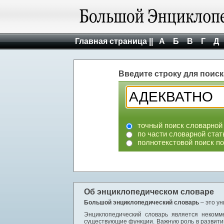
Главная страница ||
А
Б
В
Г
Д
Введите строку для поиск
точный поиск словарной
по части словарной стат
полнотекстовой поиск п
Об энциклопедическом словаре
Большой энциклопедический словарь
– это у
Энциклопедический словарь является некомм
существующие функции. Важную роль в развити