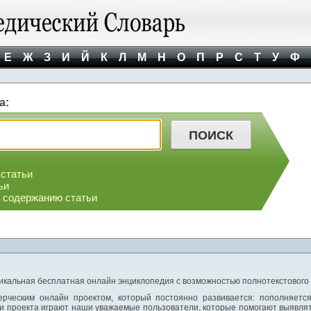
Е
Ж
З
И
Й
К
Л
М
Н
О
П
Р
С
Т
У
Ф
а:
 статьи
ьи
о содержанию статьи
никальная бесплатная онлайн энциклопедия с возможностью полнотекстового
ерческим онлайн проектом, который постоянно развивается: пополняетс
и проекта играют наши уважаемые пользователи, которые помогают выявлят