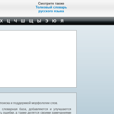
Смотрите также
Толковый словарь
русского языка
Х
Ц
Ч
Ш
Щ
Ы
Э
Ю
Я
 поиска и поддержкой морфологии слов.
я словарная база, добавляются и улучшаются
ь ошибки, а также делятся своими замечаниями