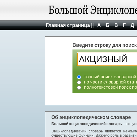
Главная страница ||
А
Б
В
Г
Д
Введите строку для поиск
точный поиск словарной
по части словарной стат
полнотекстовой поиск п
Об энциклопедическом словаре
Большой энциклопедический словарь
– это у
Энциклопедический словарь является некомм
существующие функции. Важную роль в развити