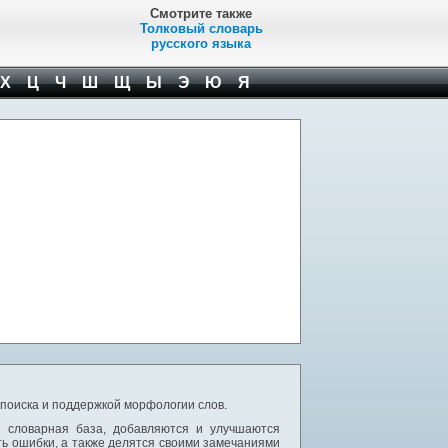
Смотрите также
Толковый словарь
русского языка
Х
Ц
Ч
Ш
Щ
Ы
Э
Ю
Я
 поиска и поддержкой морфологии слов.
я словарная база, добавляются и улучшаются
ь ошибки, а также делятся своими замечаниями