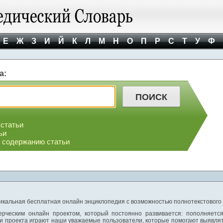
Е
Ж
З
И
Й
К
Л
М
Н
О
П
Р
С
Т
У
Ф
а:
 статьи
ьи
о содержанию статьи
никальная бесплатная онлайн энциклопедия с возможностью полнотекстового
ерческим онлайн проектом, который постоянно развивается: пополняетс
и проекта играют наши уважаемые пользователи, которые помогают выявлят