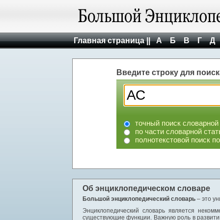
Главная страница ||
А
Б
В
Г
Д
Введите строку для поиск
точный поиск словарной
по части словарной стат
полнотекстовой поиск п
Об энциклопедическом словаре
Большой энциклопедический словарь
– это у
Энциклопедический словарь является некомм
существующие функции. Важную роль в развити