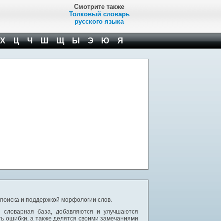
Смотрите также
Толковый словарь
русского языка
Х
Ц
Ч
Ш
Щ
Ы
Э
Ю
Я
 поиска и поддержкой морфологии слов.
я словарная база, добавляются и улучшаются
ь ошибки, а также делятся своими замечаниями