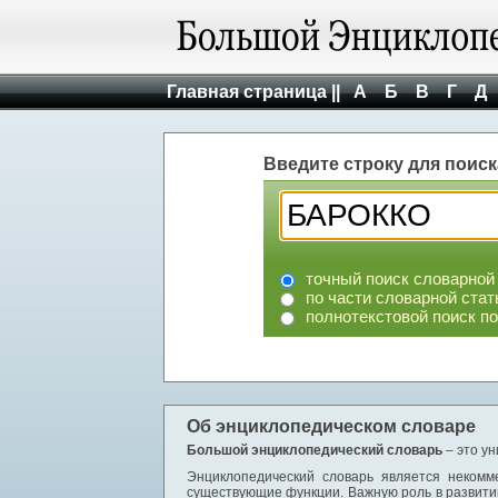
Главная страница ||
А
Б
В
Г
Д
Введите строку для поиск
точный поиск словарной
по части словарной стат
полнотекстовой поиск п
Об энциклопедическом словаре
Большой энциклопедический словарь
– это у
Энциклопедический словарь является некомм
существующие функции. Важную роль в развити