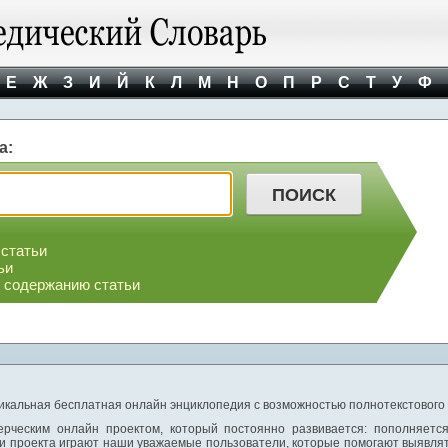
Е
Ж
З
И
Й
К
Л
М
Н
О
П
Р
С
Т
У
Ф
а:
 статьи
ьи
о содержанию статьи
никальная бесплатная онлайн энциклопедия с возможностью полнотекстового
ерческим онлайн проектом, который постоянно развивается: пополняетс
и проекта играют наши уважаемые пользователи, которые помогают выявлят