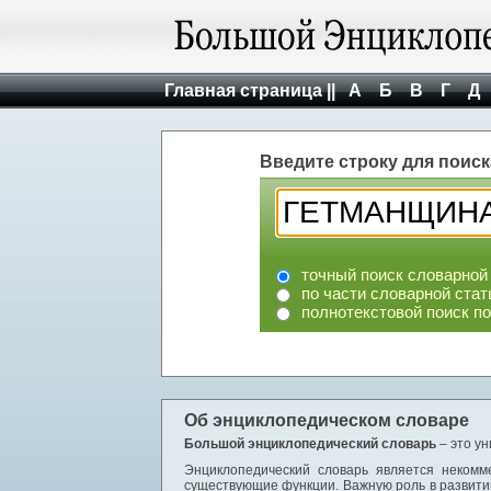
Главная страница ||
А
Б
В
Г
Д
Введите строку для поиск
точный поиск словарной
по части словарной стат
полнотекстовой поиск п
Об энциклопедическом словаре
Большой энциклопедический словарь
– это у
Энциклопедический словарь является некомм
существующие функции. Важную роль в развити