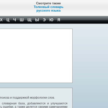
Смотрите также
Толковый словарь
русского языка
Х
Ц
Ч
Ш
Щ
Ы
Э
Ю
Я
 поиска и поддержкой морфологии слов.
я словарная база, добавляются и улучшаются
ь ошибки, а также делятся своими замечаниями