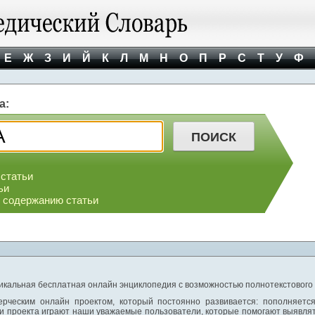
Е
Ж
З
И
Й
К
Л
М
Н
О
П
Р
С
Т
У
Ф
а:
 статьи
ьи
о содержанию статьи
никальная бесплатная онлайн энциклопедия с возможностью полнотекстового
ерческим онлайн проектом, который постоянно развивается: пополняетс
и проекта играют наши уважаемые пользователи, которые помогают выявлят