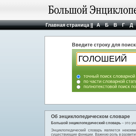
Главная страница ||
А
Б
В
Г
Д
Введите строку для поиск
точный поиск словарной
по части словарной стат
полнотекстовой поиск п
Об энциклопедическом словаре
Большой энциклопедический словарь
– это у
Энциклопедический словарь является некомм
существующие функции. Важную роль в развити