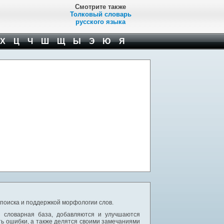
Смотрите также
Толковый словарь
русского языка
Х
Ц
Ч
Ш
Щ
Ы
Э
Ю
Я
 поиска и поддержкой морфологии слов.
я словарная база, добавляются и улучшаются
ь ошибки, а также делятся своими замечаниями