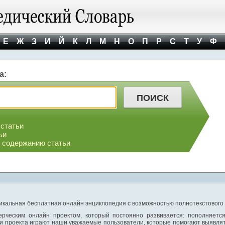
Е
Ж
З
И
Й
К
Л
М
Н
О
П
Р
С
Т
У
Ф
а:
 статьи
ьи
о содержанию статьи
никальная бесплатная онлайн энциклопедия с возможностью полнотекстового
ерческим онлайн проектом, который постоянно развивается: пополняетс
и проекта играют наши уважаемые пользователи, которые помогают выявлят