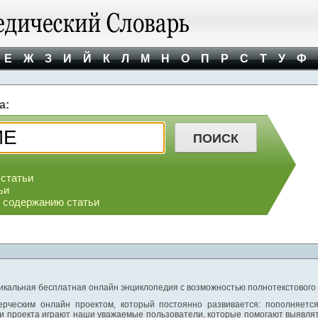
Е
Ж
З
И
Й
К
Л
М
Н
О
П
Р
С
Т
У
Ф
а:
 статьи
ьи
о содержанию статьи
никальная бесплатная онлайн энциклопедия с возможностью полнотекстового
ерческим онлайн проектом, который постоянно развивается: пополняетс
и проекта играют наши уважаемые пользователи, которые помогают выявлят