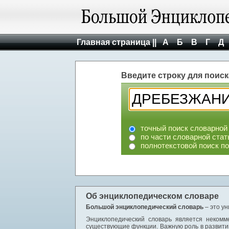
Главная страница ||
А
Б
В
Г
Д
Введите строку для поиск
точный поиск словарной
по части словарной стат
полнотекстовой поиск п
Об энциклопедическом словаре
Большой энциклопедический словарь
– это у
Энциклопедический словарь является некомм
существующие функции. Важную роль в развити