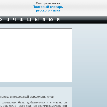
Смотрите также
Толковый словарь
русского языка
Х
Ц
Ч
Ш
Щ
Ы
Э
Ю
Я
 поиска и поддержкой морфологии слов.
я словарная база, добавляются и улучшаются
ь ошибки, а также делятся своими замечаниями