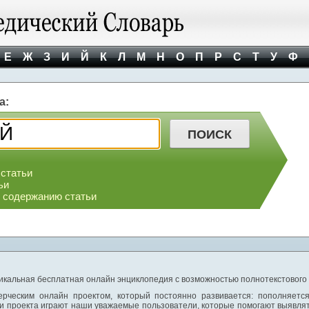
Е
Ж
З
И
Й
К
Л
М
Н
О
П
Р
С
Т
У
Ф
а:
 статьи
ьи
о содержанию статьи
никальная бесплатная онлайн энциклопедия с возможностью полнотекстового
ерческим онлайн проектом, который постоянно развивается: пополняетс
и проекта играют наши уважаемые пользователи, которые помогают выявлят