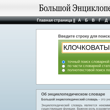
Главная страница ||
А
Б
В
Г
Д
Введите строку для поиск
точный поиск словарной
по части словарной стат
полнотекстовой поиск п
Об энциклопедическом словаре
Большой энциклопедический словарь
– это у
Энциклопедический словарь является некомм
существующие функции. Важную роль в развити