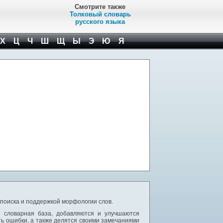
Смотрите также
Толковый словарь
русского языка
Х
Ц
Ч
Ш
Щ
Ы
Э
Ю
Я
 поиска и поддержкой морфологии слов.
я словарная база, добавляются и улучшаются
ь ошибки, а также делятся своими замечаниями