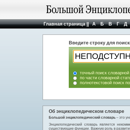
Главная страница ||
А
Б
В
Г
Д
Введите строку для поиск
точный поиск словарной
по части словарной стат
полнотекстовой поиск п
Об энциклопедическом словаре
Большой энциклопедический словарь
– это у
Энциклопедический словарь является некомм
существующие функции. Важную роль в развити