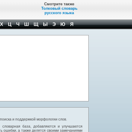
Смотрите также
Толковый словарь
русского языка
Х
Ц
Ч
Ш
Щ
Ы
Э
Ю
Я
 поиска и поддержкой морфологии слов.
я словарная база, добавляются и улучшаются
ь ошибки, а также делятся своими замечаниями