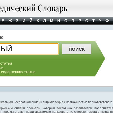
Е
Ж
З
И
Й
К
Л
М
Н
О
П
Р
С
Т
У
Ф
а:
 статьи
ьи
о содержанию статьи
никальная бесплатная онлайн энциклопедия с возможностью полнотекстового
ерческим онлайн проектом, который постоянно развивается: пополняетс
и проекта играют наши уважаемые пользователи, которые помогают выявлят