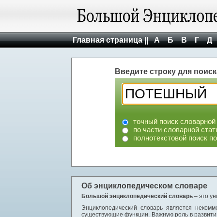
Главная страница ||
А
Б
В
Г
Д
Введите строку для поиск
точный поиск словарной
по части словарной стат
полнотекстовой поиск п
Об энциклопедическом словаре
Большой энциклопедический словарь
– это у
Энциклопедический словарь является некомм
существующие функции. Важную роль в развити