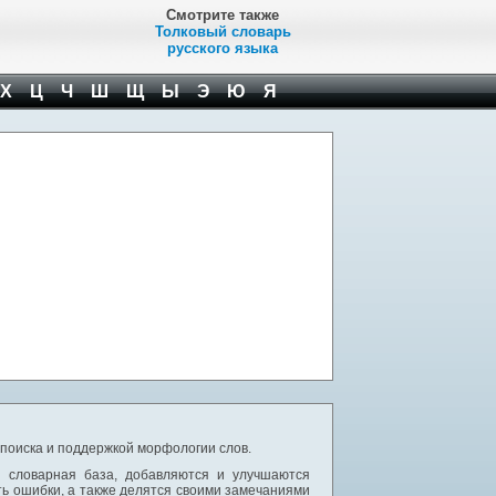
Смотрите также
Толковый словарь
русского языка
Х
Ц
Ч
Ш
Щ
Ы
Э
Ю
Я
 поиска и поддержкой морфологии слов.
я словарная база, добавляются и улучшаются
ь ошибки, а также делятся своими замечаниями