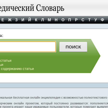
Е
Ж
З
И
Й
К
Л
М
Н
О
П
Р
С
Т
У
Ф
а:
 статьи
ьи
о содержанию статьи
никальная бесплатная онлайн энциклопедия с возможностью полнотекстового
ерческим онлайн проектом, который постоянно развивается: пополняетс
и проекта играют наши уважаемые пользователи, которые помогают выявлят