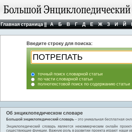
Главная страница ||
А
Б
В
Г
Д
Е
Ж
З
И
Й
Введите строку для поиска:
точный поиск словарной статьи
по части словарной статьи
полнотекстовой поиск по содержанию статьи
Об энциклопедическом словаре
Большой энциклопедический словарь
– это уникальная бесплатная онл
Энциклопедический словарь является некоммерческим онлайн проект
существующие функции. Важную роль в развитии проекта играют наши у