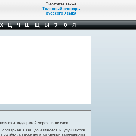
Смотрите также
Толковый словарь
русского языка
Х
Ц
Ч
Ш
Щ
Ы
Э
Ю
Я
 поиска и поддержкой морфологии слов.
я словарная база, добавляются и улучшаются
ь ошибки, а также делятся своими замечаниями