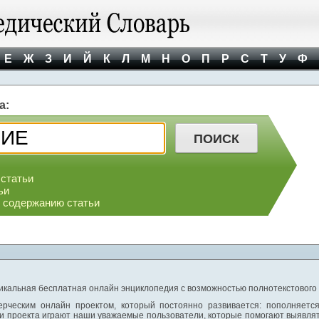
Е
Ж
З
И
Й
К
Л
М
Н
О
П
Р
С
Т
У
Ф
а:
 статьи
ьи
о содержанию статьи
никальная бесплатная онлайн энциклопедия с возможностью полнотекстового
ерческим онлайн проектом, который постоянно развивается: пополняетс
и проекта играют наши уважаемые пользователи, которые помогают выявлят