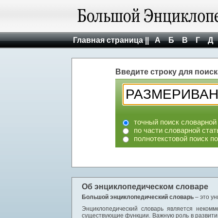
Главная страница ||
А
Б
В
Г
Д
Введите строку для поиск
точный поиск словарной
по части словарной стат
полнотекстовой поиск п
Об энциклопедическом словаре
Большой энциклопедический словарь
– это у
Энциклопедический словарь является некомм
существующие функции. Важную роль в развити