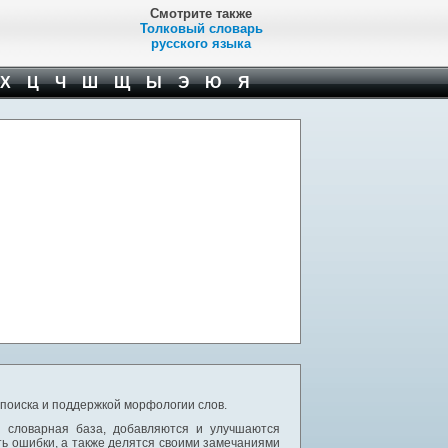
Смотрите также
Толковый словарь
русского языка
Х
Ц
Ч
Ш
Щ
Ы
Э
Ю
Я
 поиска и поддержкой морфологии слов.
я словарная база, добавляются и улучшаются
ь ошибки, а также делятся своими замечаниями