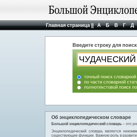
Главная страница ||
А
Б
В
Г
Д
Введите строку для поиск
точный поиск словарной
по части словарной стат
полнотекстовой поиск п
Об энциклопедическом словаре
Большой энциклопедический словарь
– это у
Энциклопедический словарь является некомм
существующие функции. Важную роль в развити