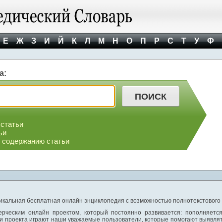
Е
Ж
З
И
Й
К
Л
М
Н
О
П
Р
С
Т
У
Ф
а:
 статьи
ьи
о содержанию статьи
никальная бесплатная онлайн энциклопедия с возможностью полнотекстового
ерческим онлайн проектом, который постоянно развивается: пополняетс
и проекта играют наши уважаемые пользователи, которые помогают выявлят