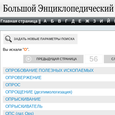
Главная страница ||
А
Б
В
Г
Д
Е
Ж
З
И
Й
ЗАДАТЬ НОВЫЕ ПАРАМЕТРЫ ПОИСКА
Вы искали "
О
".
56
ПРЕДЫДУЩАЯ СТРАНИЦА
С
ОПРОБОВАНИЕ ПОЛЕЗНЫХ ИСКОПАЕМЫХ
ОПРОВЕРЖЕНИЕ
ОПРОС
ОПРОЩЕНИЕ (деэтимологизация)
ОПРЫСКИВАНИЕ
ОПРЫСКИВАТЕЛЬ
ОПС (лат. Ops)