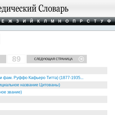
Е
Ж
З
И
Й
К
Л
М
Н
О
П
Р
С
Т
У
Ф
89
СЛЕДУЮЩАЯ СТРАНИЦА
 и фам. Руффо Кафьеро Титта) (1877-1935...
ициальное название Цитованы)
тное звание)