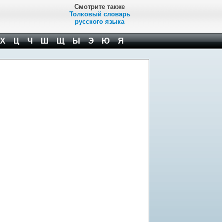
Смотрите также
Толковый словарь
русского языка
Х
Ц
Ч
Ш
Щ
Ы
Э
Ю
Я