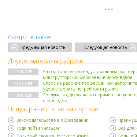
Смотрите также:
Предыдущая новость
Следующая новость
Другие матералы рубрики:
За год количество индустриальных партнеро
15.08.2025
конструкторских бюро увеличилось вдвое
Спрос на рабочие профессии: как дополнит
15.12.2024
удовлетворить потребности рынка
Госдума поддержала эксперимент по упрощ
19.03.2025
в колледжи
Популярные статьи на портале:
Законодательство в образовании
Преимущ
Куда пойти учиться?
Все для
Толковый словарь русского языка
Большой