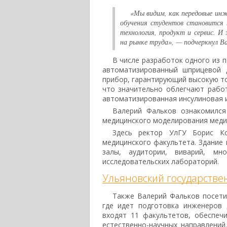
«Мы видим, как передовые ин
обучения студентов становится 
технология, продукт и сервис. И
на рынке труда», — подчеркнул Ва
В числе разработок одного из
автоматизированный шприцевой 
прибор, гарантирующий высокую то
что значительно облегчают рабо
автоматизированная инсулиновая и
Валерий Фальков ознакомился
медицинского моделирования медиц
Здесь ректор УлГУ Борис Ко
медицинского факультета. Здание 
залы, аудитории, виварий, мн
исследовательских лабораторий.
Ульяновский государстве
Также Валерий Фальков посетил
где идет подготовка инженеров 
входят 11 факультетов, обеспеч
естественно-научных направлений.