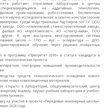
ситета работают отраслевые лаборатории и центры
 специализирующиеся на аддитивных технологиях,
фровом проектировании, робототехнике, беспилотных
ются научно-исследовательские и опытно-конструкторские
 авиапрома. Среди индустриальных партнеров УлГТУ: ООО
й завод», ООО «Ульяновский станкостроительный завод»,
филиал АО «АэроКомпозит», АО «Спектр-Авиа», ООО
 другие. В вузе выстроена многоуровневая система
азования: школа — СПО — вуз — аспирантура — ДПО.
ориентированное обучение через решение конкретных
л в программу «Приоритет-2030» в статусе кандидата и
их технологических проекта:
-аппаратная платформа повышения производительности
ва.
зводства средств технологического оснащения нового
снове новых композиционных материалов.
узе открыто 8 лабораторий, общеуниверситетский Центр
енерному анализу, научно-учебная лаборатория и учебно-
оэлектроника».
явку на участие в проекте «Передовые инженерные школы».
енью 2026 года.