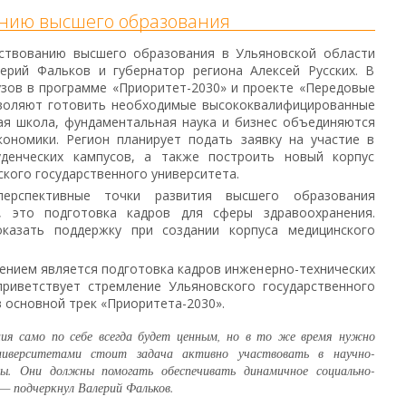
нию высшего образования
ствованию высшего образования в Ульяновской области
ерий Фальков и губернатор региона Алексей Русских. В
узов в программе «Приоритет-2030» и проекте «Передовые
воляют готовить необходимые высококвалифицированные
ая школа, фундаментальная наука и бизнес объединяются
кономики. Регион планирует подать заявку на участие в
уденческих кампусов, а также построить новый корпус
кого государственного университета.
ерспективные точки развития высшего образования
х, это подготовка кадров для сферы здравоохранения.
казать поддержку при создании корпуса медицинского
нием является подготовка кадров инженерно-технических
приветствует стремление Ульяновского государственного
в основной трек «Приоритета-2030».
ния само по себе всегда будет ценным, но в то же время нужно
ниверситетами стоит задача активно участвовать в научно-
ны. Они должны помогать обеспечивать динамичное социально-
 — подчеркнул Валерий Фальков.