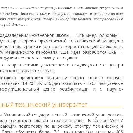
женерные школы меняют университеты: в них главным результатом
не выдача диплома и даже не научная статья, а именно готовая
 это дает выпускникам совершенно другие навыки, востребованные
лерий Фальков.
 подразделений инженерной школы — СКБ «МедПриборы» —
дозатор, широко применяемый в клинической медицине
чность дозировки и контроль скорости введения лекарств,
ту медицинского персонала. Еще одна разработка СКБ —
нфузионная помпа замкнутого цикла.
 с направлениями деятельности симуляционного центра
инского факультета вуза.
стишко представил Министру проект нового корпуса
площадью 14 200 кв. м будет включать в себя лекционные
огофункциональный центр реабилитации и 9 научно-
нный технический университет
 Ульяновский государственный технический университет,
для авиастроительной отрасли страны. В состав УлГТУ
ивающих подготовку по широкому спектру технических и
 Здесь обучается более 7,2 тыс. студентов, включая 406