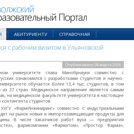
ий Образовательный Портал
Я
АБИТУРИЕНТУ
СПРАВОЧНАЯ
ся с рабочим визитом в Ульяновской
Опубликовано 06 марта 2026
нном университете глава Минобрнауки совместно с
усских ознакомился с разработками студентов и научно-
университете обучается более 13,4 тыс. студентов, в том
в из 37 стран. Медицинское направление является самым
ак, на медицинском факультете университета в настоящее
 контингента студентов.
 УлГУ «ФармИнжиниринг» совместно с индустриальными
одит на рынок новые и импортозамещающие продукты для
цины. В числе заказчиков работ вуза — предприятия
остех», фармкомпании «Фарматом», «Простор Фарма»,