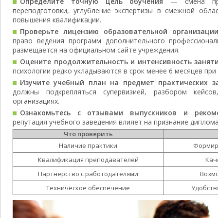
Определите точную цель обучения
— смена про
переподготовки, углубление экспертизы в смежной обла
повышения квалификации.
Проверьте лицензию образовательной организаци
право ведения программ дополнительного профессионал
размещается на официальном сайте учреждения.
Оцените продолжительность и интенсивность занят
психологии редко укладываются в срок менее 6 месяцев при 
Изучите учебный план на предмет практических з
должны подкрепляться супервизией, разбором кейсо
организациях.
Ознакомьтесь с отзывами выпускников и реком
репутация учебного заведения влияет на признание диплома
Что проверить
Наличие практики
Формир
Квалификация преподавателей
Кач
Партнёрство с работодателями
Возмо
Техническое обеспечение
Удобств