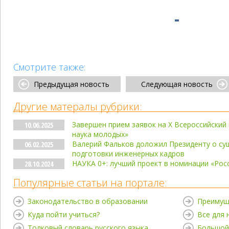
Смотрите также:
Предыдущая новость
Следующая новость
Другие матералы рубрики:
Завершен прием заявок на X Всероссийский
10.06.2025
наука молодых»
Валерий Фальков доложил Президенту о с
06.02.2025
подготовки инженерных кадров
НАУКА 0+: лучший проект в номинации «Росс
28.10.2024
Популярные статьи на портале:
Законодательство в образовании
Преимущ
Куда пойти учиться?
Все для
Толковый словарь русского языка
Большой