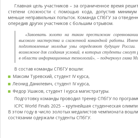
Главная цель участников – за ограниченное время реши
степени сложности с помощью кода, допустив миниму
меньше неправильных попыток. Команда СПбГУ за отведенны
опередив других участников с большим отрывом.
«Завоевать золото на таком престижном соревновании
высокого мастерства и слаженной командной работы. Именн
подготовленные молодые умы определяют будущее России.
возможное для создания условий, в которых студенты смогут 
в области информационных технологий», – подчеркнул глава М
В состав команды СПбГУ вошли:
Максим Туревский, студент IV курса,
Леонид Данилевич, студент IV курса,
Федор Ушаков, студент I курса магистратуры.
Подготовку команды проводил тренер СПбГУ по програм
ICPC World Finals 2025 – крупнейшая студенческая олимп
В этом году в число золотых медалистов чемпионата вошл
состязании одержали студенты СПбГУ.