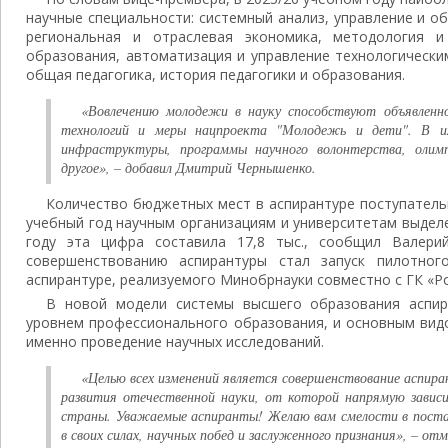
научные специальности: системный анализ, управление и о
региональная и отраслевая экономика, методология и
образования, автоматизация и управление технологически
общая педагогика, история педагогики и образования.
«Вовлечению молодежи в науку способствуют объявленн
технологий и меры нацпроекта "Молодежь и дети". В их
инфраструктуры, программы научного волонтерства, олим
другое», – добавил Дмитрий Чернышенко.
Количество бюджетных мест в аспирантуре поступательн
учебный год научным организациям и университетам выделен
году эта цифра составила 17,8 тыс., сообщил Валер
совершенствованию аспирантуры стал запуск пилотног
аспирантуре, реализуемого Минобрнауки совместно с ГК «Ро
В новой модели системы высшего образования аспир
уровнем профессионального образования, и основным вид
именно проведение научных исследований.
«Целью всех изменений является совершенствование аспира
развития отечественной науки, от которой напрямую завис
страны. Уважаемые аспиранты! Желаю вам смелости в постан
в своих силах, научных побед и заслуженного признания», – от