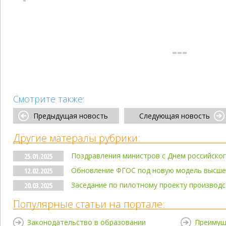
Смотрите также:
Предыдущая новость
Следующая новость
Другие матералы рубрики:
Поздравления министров с Днем российског
25.01.2025
Обновление ФГОС под новую модель высше
12.02.2025
Заседание по пилотному проекту производ
20.03.2025
Популярные статьи на портале:
Законодательство в образовании
Преимущ