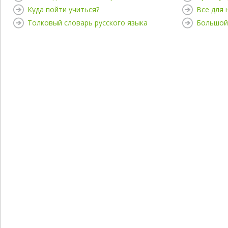
Куда пойти учиться?
Все для
Толковый словарь русского языка
Большой