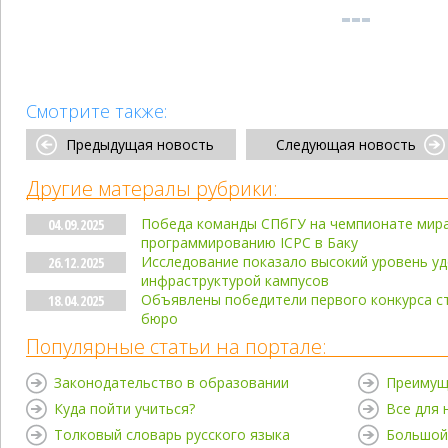
Смотрите также:
Предыдущая новость
Следующая новость
Другие матералы рубрики:
Победа команды СПбГУ на чемпионате мира
04.09.2025
программированию ICPC в Баку
Исследование показало высокий уровень у
26.12.2025
инфраструктурой кампусов
Объявлены победители первого конкурса ст
18.04.2025
бюро
Популярные статьи на портале:
Законодательство в образовании
Преимущ
Куда пойти учиться?
Все для
Толковый словарь русского языка
Большой