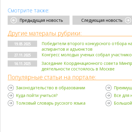
Смотрите также:
Предыдущая новость
Следующая новость
Другие матералы рубрики:
Победители второго конкурсного отбора н
19.05.2025
аспирантов и адъюнктов
Конгресс молодых ученых собрал участнико
27.11.2025
Заседание Координационного совета Минп
16.11.2025
деятельности состоялось в Москве
Популярные статьи на портале:
Законодательство в образовании
Преимущ
Куда пойти учиться?
Все для
Толковый словарь русского языка
Большой