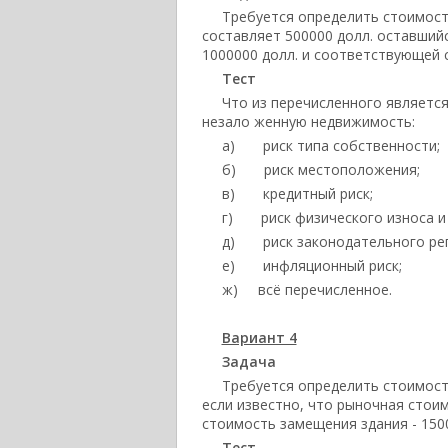
Требуется определить стоимост
составляет 500000 долл. оставшийс
1000000 долл. и соответствующей с
Тест
Что из перечисленного является
незало женную недвижимость:
а) риск типа собственности;
б) риск местоположения;
в) кредитный риск;
г) риск физического износа и 
д) риск законодательного рег
е) инфляционный риск;
ж) всё перечисленное.
Вариант 4
Задача
Требуется определить стоимость
если известно, что рыночная стоим
стоимость замещения здания - 1500
Тест