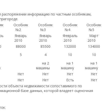
м распоряжении информацию по частным особнякам,
пригороде.
як
Особняк
Особняк
Особняк
Особняк
№2
№3
№4
№5
рь
Январь
Январь
Февраль
Март
2010
2010
2010
2010
0
88000
85500
132000
134000
5
4
10
10
на 2
на 1
на 1
ы
машины
машину
машину
Нет
Нет
Нет
Нет
Нет
Нет
Есть
Нет
мости объекта недвижимости сопоставимого по
мационной базе данных, которой владеет оценочная
ок.