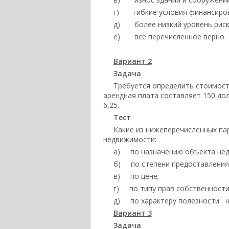
г) гибкие условия финансиров
д) более низкий уровень риска
е) все перечисленное верно.
Вариант 2
Задача
Требуется определить стоимост
арендная плата составляет 150 до
6,25.
Тест
Какие из нижеперечисленных па
недвижимости:
а) по назначению объекта нед
б) по степени предоставления
в) по цене;
г) по типу прав собственности
д) по характеру полезности н
Вариант 3
Задача