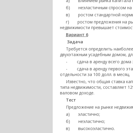
а) влиянием рынка капитала н
б) неэластичным спросом на 
в) ростом стандартной нормы
г) ростом предложения на рын
недвижимости превышает стоимост
Вариант 6
Задача
Требуется определить наиболее
двухэтажным усадебным домом, для
- сдача в аренду всего дома за
- сдача в аренду первого этажа
отдельности за 100 долл. в месяц.
Известно, что общая ставка кап
типа недвижимости, составляет 12
валовом доходе.
Тест
Предложение на рынке недвижим
а) эластично;
б) неэластично;
в) высокоэластично.