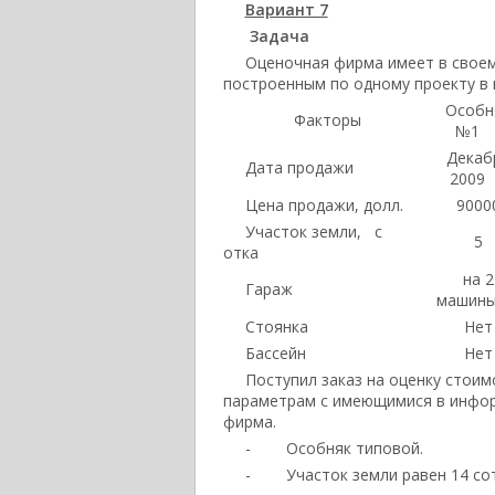
Вариант 7
Задача
Оценочная фирма имеет в свое
построенным по одному проекту в 
Особн
Факторы
№1
Декаб
Дата продажи
2009
Цена продажи, долл.
9000
Участок земли,
c
5
отка
на 2
Гараж
машин
Стоянка
Нет
Бассейн
Нет
Поступил заказ на оценку стои
параметрам с имеющимися в инфор
фирма.
- Особняк типовой.
- Участок земли равен 14 сот