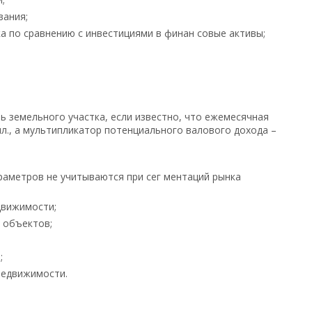
ания;
 по сравнению с инвестициями в финан совые активы;
ь земельного участка, если известно, что ежемесячная
лл., а мультипликатор потенциального валового дохода –
раметров не учитываются при сег ментаций рынка
вижимости;
 объектов;
;
едвижимости.