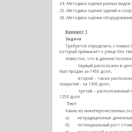
Методика оценки разных видов
Методика оценки зданий и соо
Методика оценки оборудования
Вариант 1
Задача
Требуется определить стоимост
который примыкает к улице без тв
Известно, что в данном поселке
· первый расположен в центре
был продан за 1450 долл.;
· второй – также расположен в
покрытия - за 1300 долл.;
· третий – расположенный на о
1250 долл.
Тест
Какие из нижеперечисленных ос
а) нетрадиционные денежные 
б) потенциальный рост стоим
в) износ зданий и сооружений